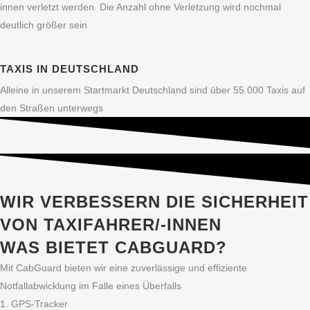
innen verletzt werden. Die Anzahl ohne Verletzung wird nochmal
deutlich größer sein
TAXIS IN DEUTSCHLAND
Alleine in unserem Startmarkt Deutschland sind über 55.000 Taxis auf
den Straßen unterwegs
WIR VERBESSERN DIE SICHERHEIT
VON TAXIFAHRER/-INNEN
WAS BIETET CABGUARD?
Mit CabGuard bieten wir eine zuverlässige und effiziente
Notfallabwicklung im Falle eines Überfalls
1. GPS-Tracker