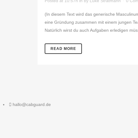
Posted at 10:57h
in
by
Luke Stratmann
0 Co
(In diesem Text wird das generische Masculinum
eine Gründung zusammen mit einem jungen Team
Natürlich wirst du auch Aufgaben erledigen müss
READ MORE
hallo@cabguard.de