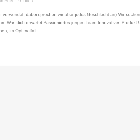
mments
0
Likes
 verwendet, dabei sprechen wir aber jedes Geschlecht an) Wir suchen 
 Was dich erwartet Passioniertes junges Team Innovatives Produkt Un
en, im Optimalfall...