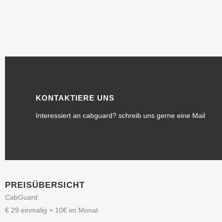
KONTAKTIERE UNS
Interessiert an cabguard? schreib uns gerne eine Mail
PREISÜBERSICHT
CabGuard
€
29
einmalig + 10€ im Monat