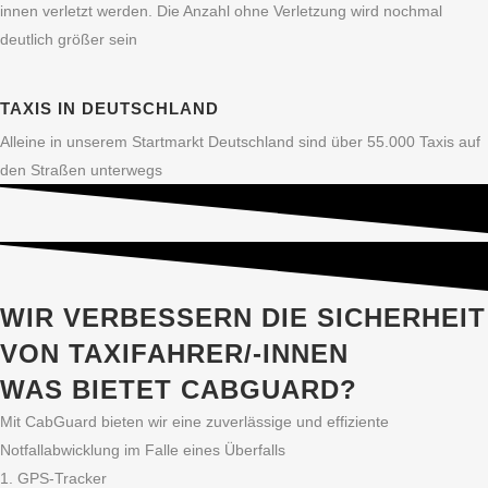
innen verletzt werden. Die Anzahl ohne Verletzung wird nochmal
deutlich größer sein
TAXIS IN DEUTSCHLAND
Alleine in unserem Startmarkt Deutschland sind über 55.000 Taxis auf
den Straßen unterwegs
WIR VERBESSERN DIE SICHERHEIT
VON TAXIFAHRER/-INNEN
WAS BIETET CABGUARD?
Mit CabGuard bieten wir eine zuverlässige und effiziente
Notfallabwicklung im Falle eines Überfalls
1. GPS-Tracker